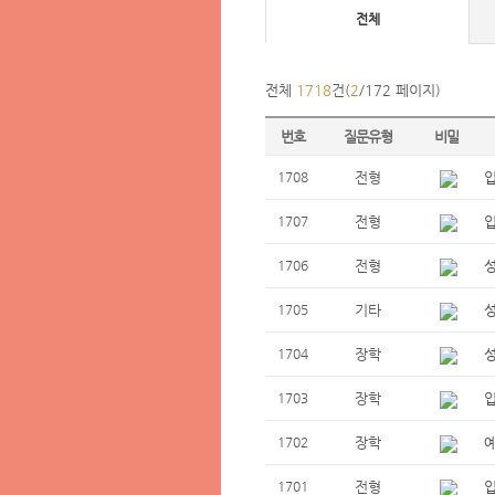
전체
전체
1718
건(
2
/172 페이지)
번호
질문유형
비밀
1708
전형
1707
전형
1706
전형
1705
기타
1704
장학
1703
장학
1702
장학
1701
전형