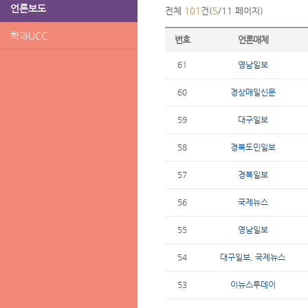
언론보도
전체
101
건(
5
/11 페이지)
학과UCC
번호
언론매체
61
영남일보
60
경상매일신문
59
대구일보
58
경북도민일보
57
경북일보
56
국제뉴스
55
영남일보
54
대구일보, 국제뉴스
53
이뉴스투데이