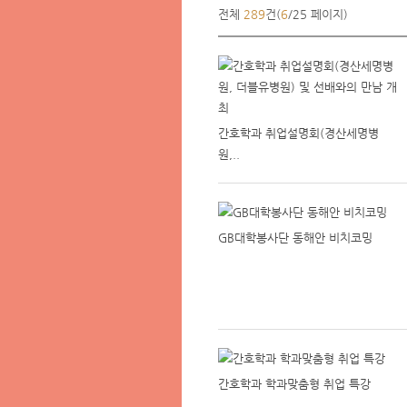
전체
289
건(
6
/25 페이지)
간호학과 취업설명회(경산세명병
원,..
GB대학봉사단 동해안 비치코밍
간호학과 학과맞춤형 취업 특강